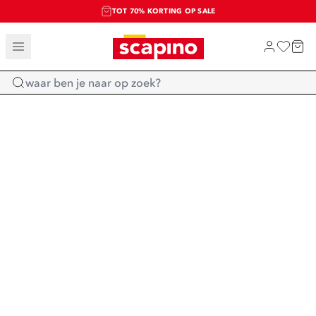
TOT 70% KORTING OP SALE
SALE: LAATSTE KANS!
SHOP NIEUW
Home