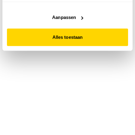
accepteert. Dit doe je door op "Alles toestaan" te klikken.
Liever geen cookies? Hou er dan rekening mee dat de
website niet optimaal functioneert.
Aanpassen
Alles toestaan