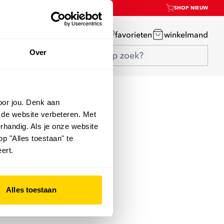
SHOP NIEUW
mijn account
favorieten
winkelmand
Over
oor jou. Denk aan
 de website verbeteren. Met
rhandig. Als je onze website
op "Alles toestaan" te
ert.
Alles toestaan