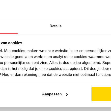
SALE: LAATSTE KANS!
Details
outdoor
zomer
merken
folder
sale
 van cookies
el. Met cookies maken we onze website beter en persoonlijker v
e website goed laten werken en analytische cookies waarmee we
u persoonlijke content zien. Alles is dus op jou afgestemd. Supe
 dan is het nodig dat je onze cookies accepteert. Dit doe je door 
? Hou er dan rekening mee dat de website niet optimaal functione
Aanpassen