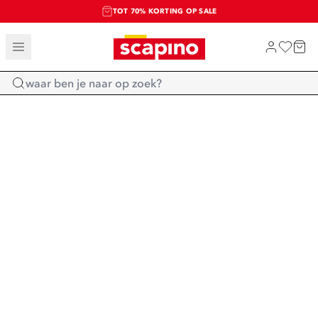
TOT 70% KORTING OP SALE
SALE: LAATSTE KANS!
SHOP NIEUW
Home