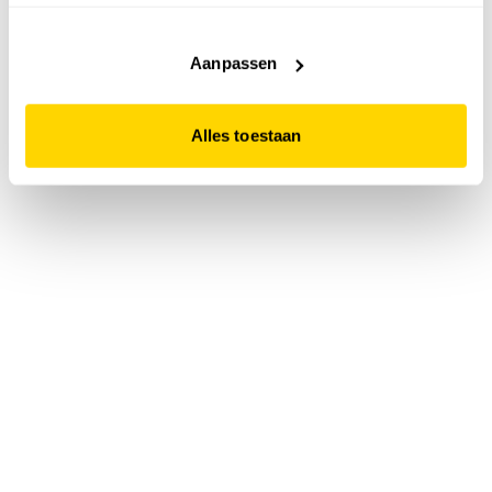
accepteert. Dit doe je door op "Alles toestaan" te klikken.
Liever geen cookies? Hou er dan rekening mee dat de
website niet optimaal functioneert.
Aanpassen
Alles toestaan