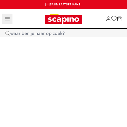
SALE: LAATSTE KANS!
TOT 70% KORTING OP SALE
SHOP NIEUW
Home