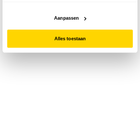
accepteert. Dit doe je door op "Alles toestaan" te klikken.
Liever geen cookies? Hou er dan rekening mee dat de
website niet optimaal functioneert.
Aanpassen
Alles toestaan