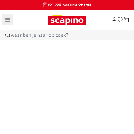
TOT 70% KORTING OP SALE
SALE: LAATSTE KANS!
SHOP NIEUW
Home