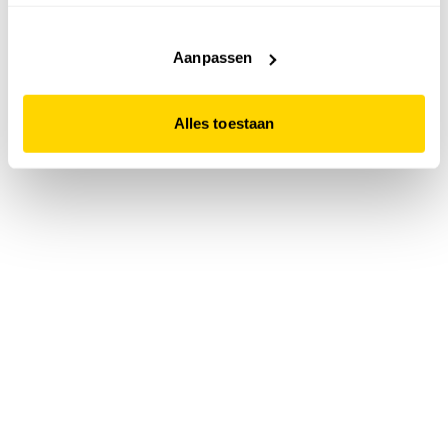
accepteert. Dit doe je door op "Alles toestaan" te klikken.
Liever geen cookies? Hou er dan rekening mee dat de
website niet optimaal functioneert.
Aanpassen
Alles toestaan