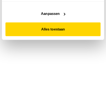
accepteert. Dit doe je door op "Alles toestaan" te klikken.
Liever geen cookies? Hou er dan rekening mee dat de
website niet optimaal functioneert.
Aanpassen
Alles toestaan