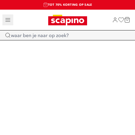
TOT 70% KORTING OP SALE
SALE: LAATSTE KANS!
SHOP NIEUW
Home