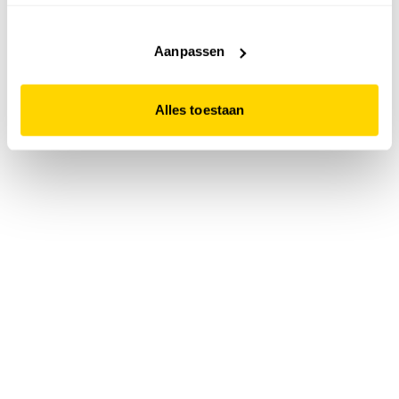
accepteert. Dit doe je door op "Alles toestaan" te klikken.
Liever geen cookies? Hou er dan rekening mee dat de
website niet optimaal functioneert.
Aanpassen
Alles toestaan