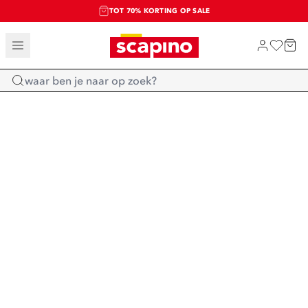
TOT 70% KORTING OP SALE
SALE: LAATSTE KANS!
SHOP NIEUW
Home