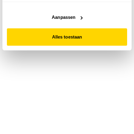
accepteert. Dit doe je door op "Alles toestaan" te klikken.
Liever geen cookies? Hou er dan rekening mee dat de
website niet optimaal functioneert.
Aanpassen
Alles toestaan