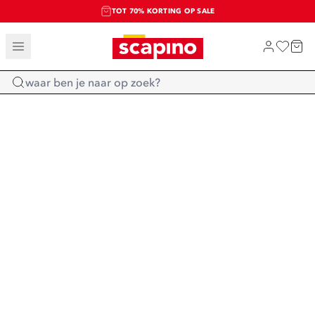
TOT 70% KORTING OP SALE
SALE: LAATSTE KANS!
SHOP NIEUW
Home