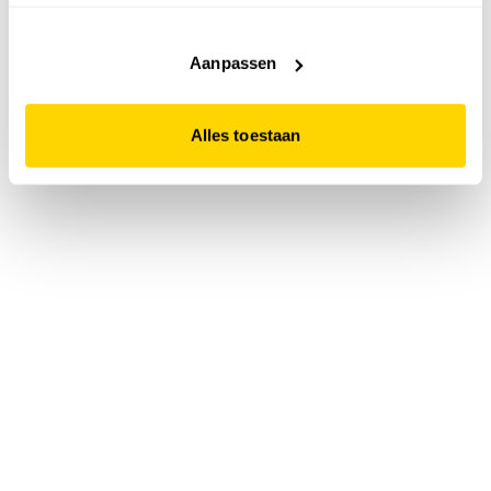
accepteert. Dit doe je door op "Alles toestaan" te klikken.
Liever geen cookies? Hou er dan rekening mee dat de
website niet optimaal functioneert.
Aanpassen
Alles toestaan