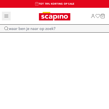
TOT 70% KORTING OP SALE
SALE: LAATSTE KANS!
SHOP NIEUW
Home