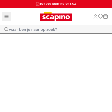
TOT 70% KORTING OP SALE
SALE: LAATSTE KANS!
SHOP NIEUW
Home