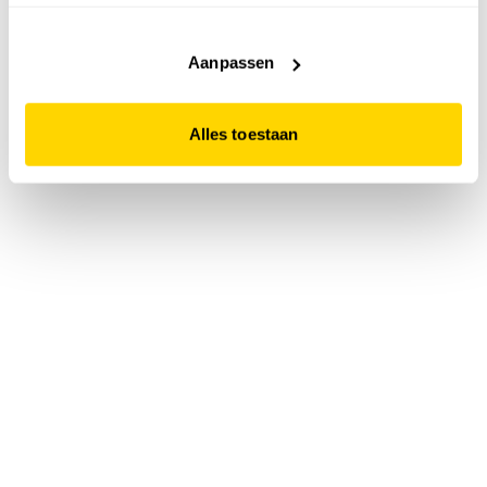
accepteert. Dit doe je door op "Alles toestaan" te klikken.
Liever geen cookies? Hou er dan rekening mee dat de
website niet optimaal functioneert.
Aanpassen
Alles toestaan