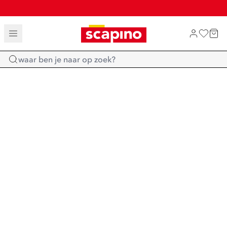
TOT 70% KORTING OP SALE
SALE: LAATSTE KANS!
SHOP NIEUW
Home