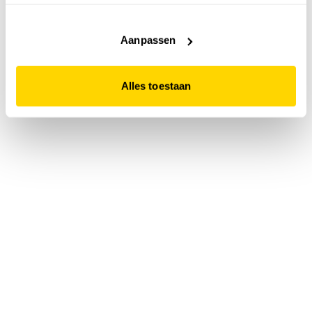
accepteert. Dit doe je door op "Alles toestaan" te klikken.
Liever geen cookies? Hou er dan rekening mee dat de
website niet optimaal functioneert.
Aanpassen
Alles toestaan