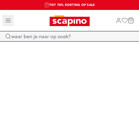
TOT 70% KORTING OP SALE
SALE: LAATSTE KANS!
SHOP NIEUW
Home