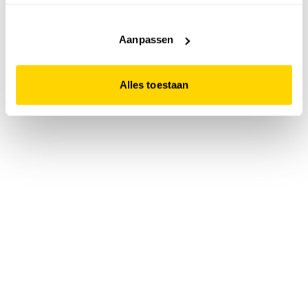
accepteert. Dit doe je door op "Alles toestaan" te klikken.
Liever geen cookies? Hou er dan rekening mee dat de
website niet optimaal functioneert.
Aanpassen
Alles toestaan