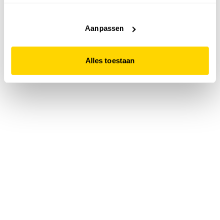
accepteert. Dit doe je door op "Alles toestaan" te klikken.
Liever geen cookies? Hou er dan rekening mee dat de
website niet optimaal functioneert.
Aanpassen
Alles toestaan