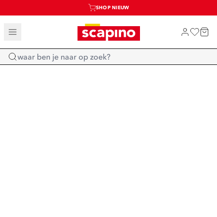
SHOP NIEUW
TOT 70% KORTING OP SALE
SALE: LAATSTE KANS!
Home