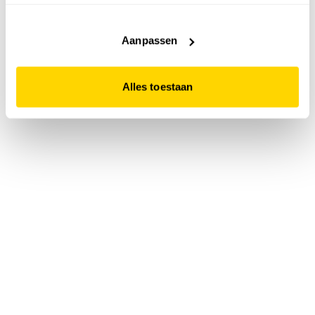
accepteert. Dit doe je door op "Alles toestaan" te klikken.
Liever geen cookies? Hou er dan rekening mee dat de
website niet optimaal functioneert.
Aanpassen
Alles toestaan