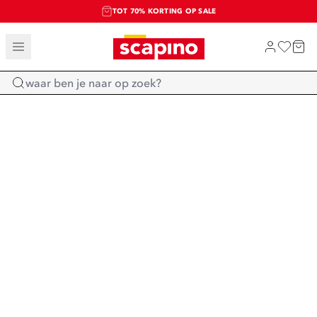
TOT 70% KORTING OP SALE
SALE: LAATSTE KANS!
SHOP NIEUW
Home