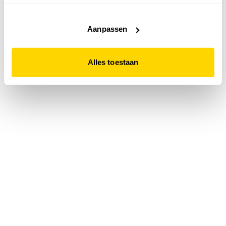
accepteert. Dit doe je door op "Alles toestaan" te klikken.
Liever geen cookies? Hou er dan rekening mee dat de
website niet optimaal functioneert.
Aanpassen
Alles toestaan