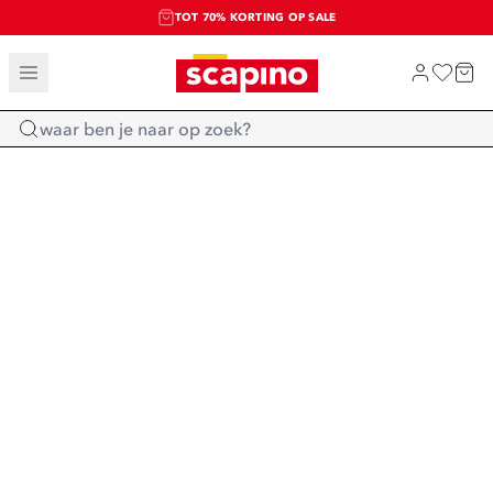
TOT 70% KORTING OP SALE
SALE: LAATSTE KANS!
SHOP NIEUW
Home