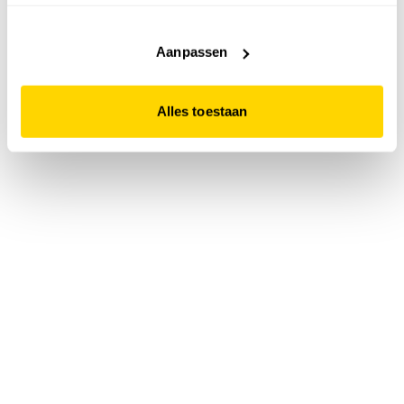
accepteert. Dit doe je door op "Alles toestaan" te klikken.
Liever geen cookies? Hou er dan rekening mee dat de
website niet optimaal functioneert.
Aanpassen
Alles toestaan