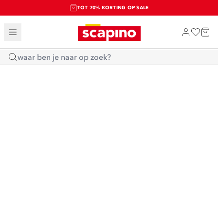
TOT 70% KORTING OP SALE
SALE: LAATSTE KANS!
SHOP NIEUW
Home