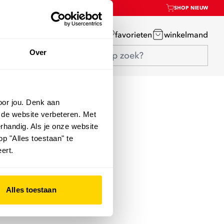
SHOP NIEUW
mijn account
favorieten
winkelmand
Over
oor jou. Denk aan
 de website verbeteren. Met
rhandig. Als je onze website
op "Alles toestaan" te
ert.
Alles toestaan