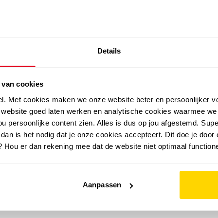
SALE: LAATSTE KANS!
Details
outdoor
zomer
merken
folder
sale
 van cookies
el. Met cookies maken we onze website beter en persoonlijker v
e website goed laten werken en analytische cookies waarmee we
u persoonlijke content zien. Alles is dus op jou afgestemd. Supe
 dan is het nodig dat je onze cookies accepteert. Dit doe je door 
? Hou er dan rekening mee dat de website niet optimaal functione
Aanpassen