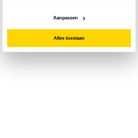
accepteert. Dit doe je door op "Alles toestaan" te klikken.
Liever geen cookies? Hou er dan rekening mee dat de
website niet optimaal functioneert.
Aanpassen
Alles toestaan