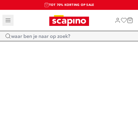
TOT 70% KORTING OP SALE
SALE: LAATSTE KANS!
SHOP NIEUW
Home