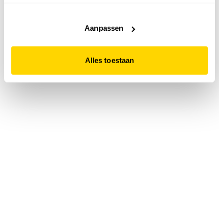
accepteert. Dit doe je door op "Alles toestaan" te klikken.
Liever geen cookies? Hou er dan rekening mee dat de
website niet optimaal functioneert.
Aanpassen
Alles toestaan