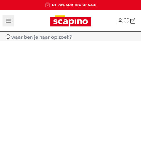
TOT 70% KORTING OP SALE
SALE: LAATSTE KANS!
SHOP NIEUW
Home