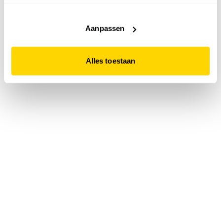
accepteert. Dit doe je door op "Alles toestaan" te klikken.
Liever geen cookies? Hou er dan rekening mee dat de
website niet optimaal functioneert.
Aanpassen
Alles toestaan