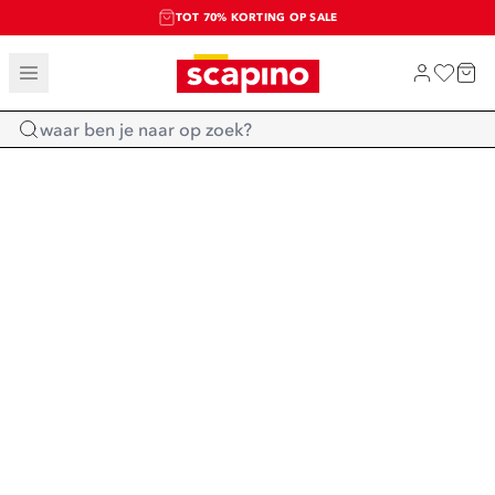
TOT 70% KORTING OP SALE
SALE: LAATSTE KANS!
SHOP NIEUW
Home