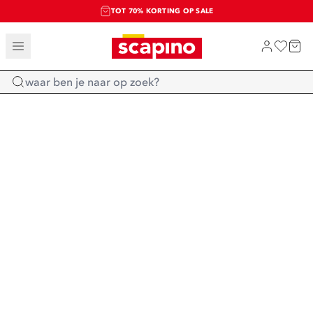
TOT 70% KORTING OP SALE
SALE: LAATSTE KANS!
SHOP NIEUW
Home