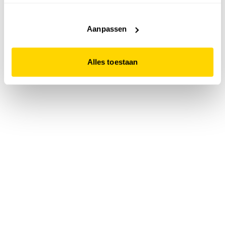
accepteert. Dit doe je door op "Alles toestaan" te klikken.
Liever geen cookies? Hou er dan rekening mee dat de
website niet optimaal functioneert.
Aanpassen
Alles toestaan