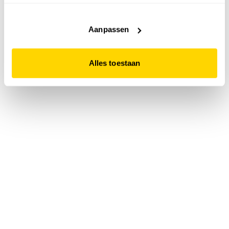
accepteert. Dit doe je door op "Alles toestaan" te klikken.
Liever geen cookies? Hou er dan rekening mee dat de
website niet optimaal functioneert.
Aanpassen
Alles toestaan