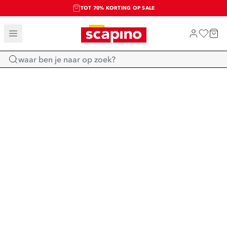
TOT 70% KORTING OP SALE
SALE: LAATSTE KANS!
SHOP NIEUW
Home