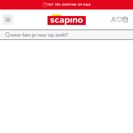
TOT 70% KORTING OP SALE
SALE: LAATSTE KANS!
SHOP NIEUW
Home