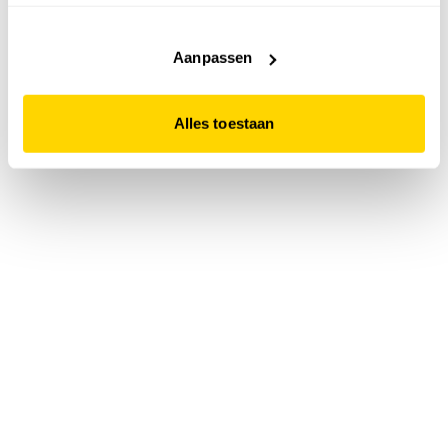
accepteert. Dit doe je door op "Alles toestaan" te klikken.
Liever geen cookies? Hou er dan rekening mee dat de
website niet optimaal functioneert.
Aanpassen
Alles toestaan