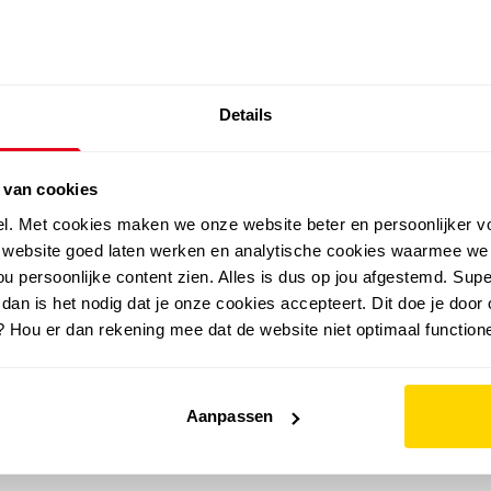
SALE: LAATSTE KANS!
Details
outdoor
zomer
merken
folder
sale
 van cookies
el. Met cookies maken we onze website beter en persoonlijker v
e website goed laten werken en analytische cookies waarmee we
u persoonlijke content zien. Alles is dus op jou afgestemd. Supe
 dan is het nodig dat je onze cookies accepteert. Dit doe je door 
? Hou er dan rekening mee dat de website niet optimaal functione
Aanpassen