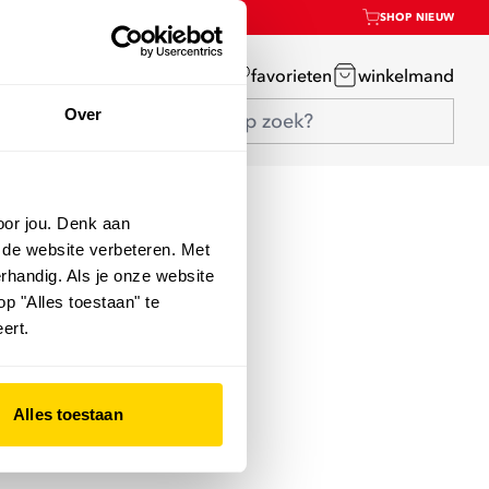
SHOP NIEUW
mijn account
favorieten
winkelmand
Over
oor jou. Denk aan
 de website verbeteren. Met
rhandig. Als je onze website
op "Alles toestaan" te
ert.
Alles toestaan