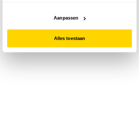
accepteert. Dit doe je door op "Alles toestaan" te klikken.
Liever geen cookies? Hou er dan rekening mee dat de
website niet optimaal functioneert.
Aanpassen
Alles toestaan