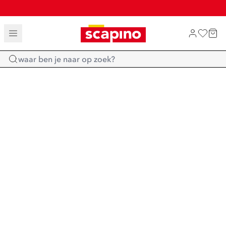
TOT 70% KORTING OP SALE
SALE: LAATSTE KANS!
SHOP NIEUW
Home