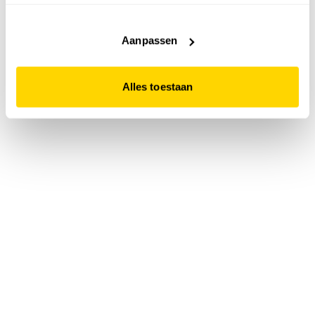
accepteert. Dit doe je door op "Alles toestaan" te klikken.
Liever geen cookies? Hou er dan rekening mee dat de
website niet optimaal functioneert.
Aanpassen
Alles toestaan