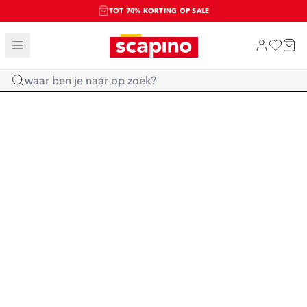
TOT 70% KORTING OP SALE
SALE: LAATSTE KANS!
SHOP NIEUW
Home