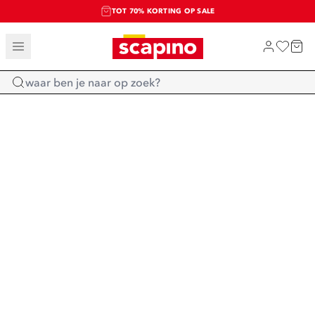
TOT 70% KORTING OP SALE
SALE: LAATSTE KANS!
SHOP NIEUW
Home