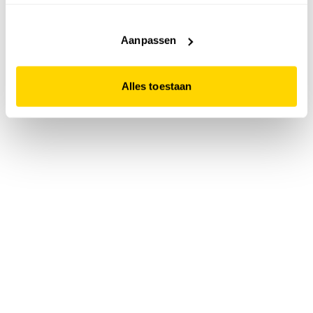
accepteert. Dit doe je door op "Alles toestaan" te klikken.
Liever geen cookies? Hou er dan rekening mee dat de
website niet optimaal functioneert.
Aanpassen
Alles toestaan