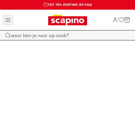
TOT 70% KORTING OP SALE
SALE: LAATSTE KANS!
SHOP NIEUW
Home