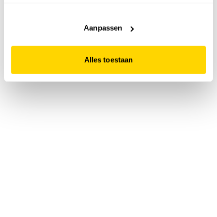
accepteert. Dit doe je door op "Alles toestaan" te klikken.
Liever geen cookies? Hou er dan rekening mee dat de
website niet optimaal functioneert.
Aanpassen
Alles toestaan