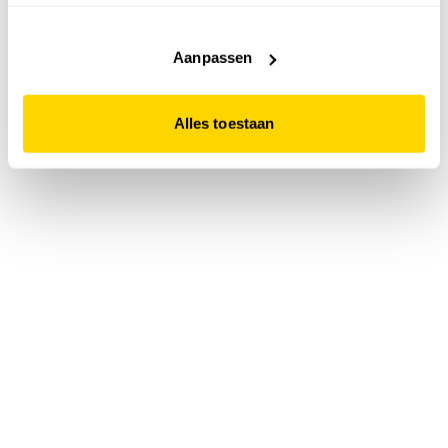
accepteert. Dit doe je door op "Alles toestaan" te klikken.
Liever geen cookies? Hou er dan rekening mee dat de
website niet optimaal functioneert.
Aanpassen
Alles toestaan