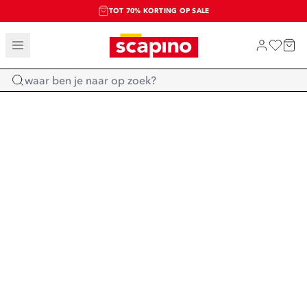
TOT 70% KORTING OP SALE
SALE: LAATSTE KANS!
SHOP NIEUW
Home