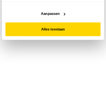
accepteert. Dit doe je door op "Alles toestaan" te klikken.
Liever geen cookies? Hou er dan rekening mee dat de
website niet optimaal functioneert.
Aanpassen
Alles toestaan