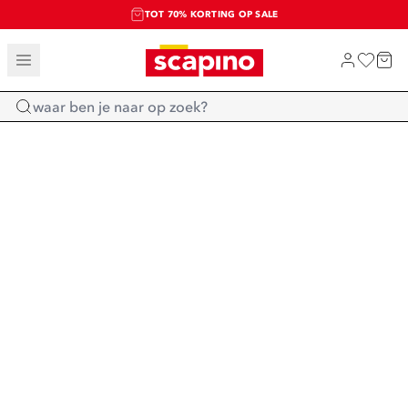
TOT 70% KORTING OP SALE
SALE: LAATSTE KANS!
SHOP NIEUW
Home