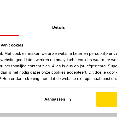
SALE: LAATSTE KANS!
Details
outdoor
zomer
merken
folder
sale
 van cookies
el. Met cookies maken we onze website beter en persoonlijker v
e website goed laten werken en analytische cookies waarmee we
u persoonlijke content zien. Alles is dus op jou afgestemd. Supe
 dan is het nodig dat je onze cookies accepteert. Dit doe je door 
? Hou er dan rekening mee dat de website niet optimaal functione
Aanpassen