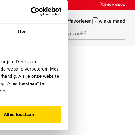
SHOP NIEUW
mijn account
favorieten
winkelmand
Over
oor jou. Denk aan
 de website verbeteren. Met
rhandig. Als je onze website
op "Alles toestaan" te
ert.
Alles toestaan