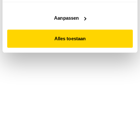
accepteert. Dit doe je door op "Alles toestaan" te klikken.
Liever geen cookies? Hou er dan rekening mee dat de
website niet optimaal functioneert.
Aanpassen
Alles toestaan