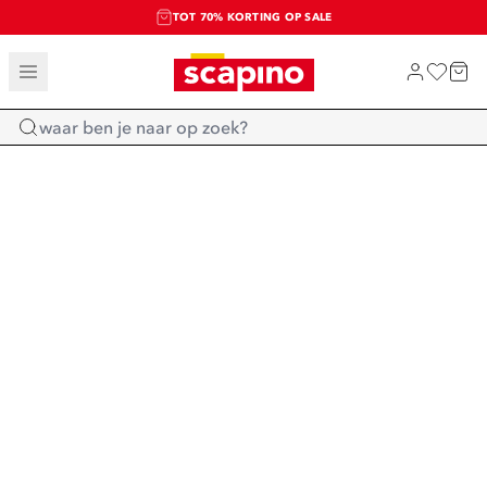
TOT 70% KORTING OP SALE
SALE: LAATSTE KANS!
SHOP NIEUW
Home