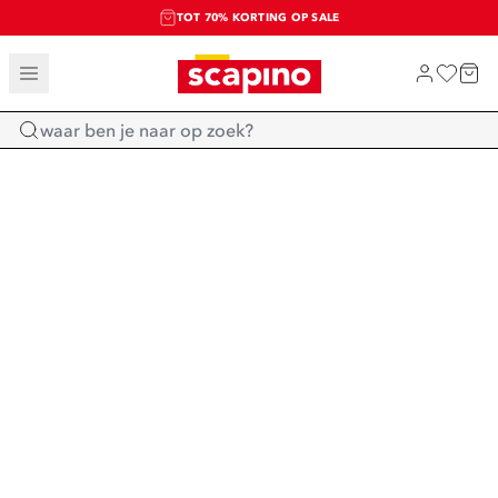
TOT 70% KORTING OP SALE
SALE: LAATSTE KANS!
SHOP NIEUW
Home