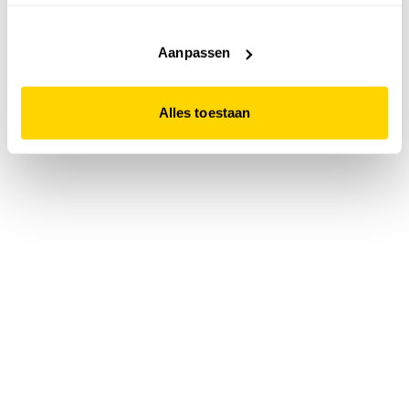
accepteert. Dit doe je door op "Alles toestaan" te klikken.
Liever geen cookies? Hou er dan rekening mee dat de
website niet optimaal functioneert.
Aanpassen
Alles toestaan