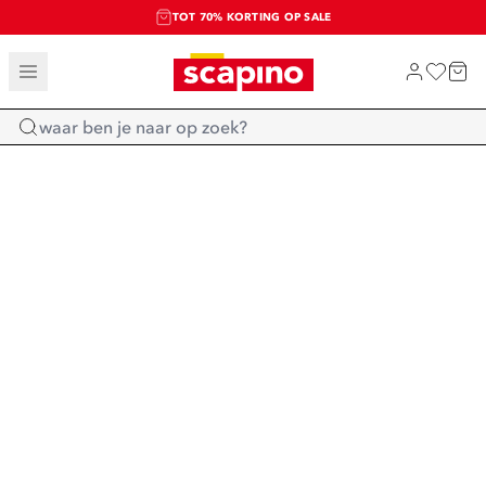
TOT 70% KORTING OP SALE
SALE: LAATSTE KANS!
SHOP NIEUW
Home