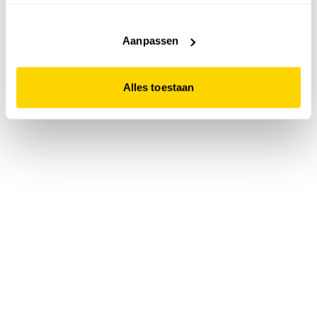
accepteert. Dit doe je door op "Alles toestaan" te klikken.
Liever geen cookies? Hou er dan rekening mee dat de
website niet optimaal functioneert.
Aanpassen
Alles toestaan