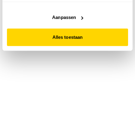
accepteert. Dit doe je door op "Alles toestaan" te klikken.
Liever geen cookies? Hou er dan rekening mee dat de
website niet optimaal functioneert.
Aanpassen
Alles toestaan