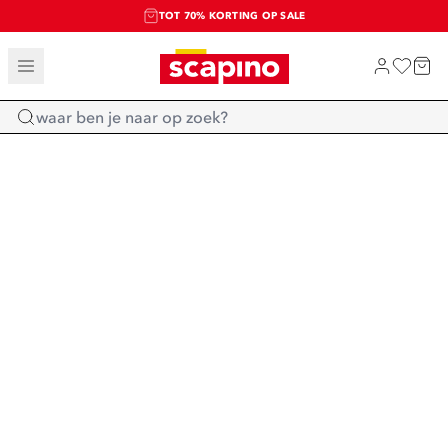
TOT 70% KORTING OP SALE
SALE: LAATSTE KANS!
SHOP NIEUW
Home