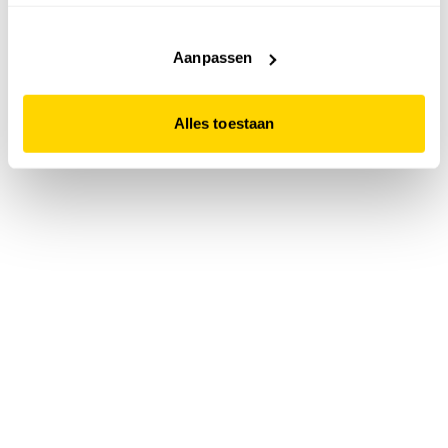
accepteert. Dit doe je door op "Alles toestaan" te klikken.
Liever geen cookies? Hou er dan rekening mee dat de
website niet optimaal functioneert.
Aanpassen
Alles toestaan