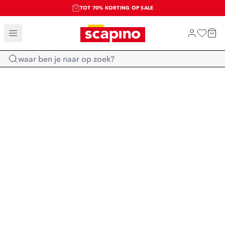
TOT 70% KORTING OP SALE
SALE: LAATSTE KANS!
SHOP NIEUW
Home