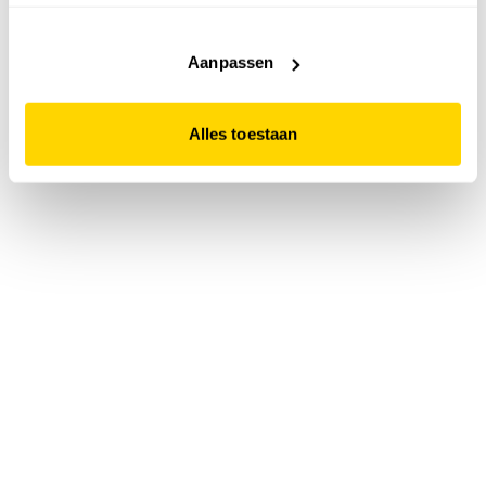
accepteert. Dit doe je door op "Alles toestaan" te klikken.
Liever geen cookies? Hou er dan rekening mee dat de
website niet optimaal functioneert.
Aanpassen
Alles toestaan