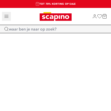
TOT 70% KORTING OP SALE
SALE: LAATSTE KANS!
SHOP NIEUW
Home