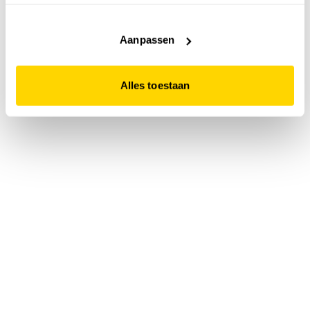
accepteert. Dit doe je door op "Alles toestaan" te klikken.
Liever geen cookies? Hou er dan rekening mee dat de
website niet optimaal functioneert.
Aanpassen
Alles toestaan