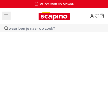
TOT 70% KORTING OP SALE
SALE: LAATSTE KANS!
SHOP NIEUW
Home