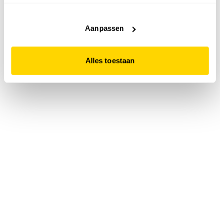
accepteert. Dit doe je door op "Alles toestaan" te klikken.
Liever geen cookies? Hou er dan rekening mee dat de
website niet optimaal functioneert.
Aanpassen
Alles toestaan