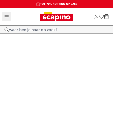
TOT 70% KORTING OP SALE
SALE: LAATSTE KANS!
SHOP NIEUW
Home