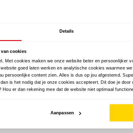
SALE: LAATSTE KANS!
Details
outdoor
zomer
merken
folder
sale
 van cookies
el. Met cookies maken we onze website beter en persoonlijker v
e website goed laten werken en analytische cookies waarmee we
u persoonlijke content zien. Alles is dus op jou afgestemd. Supe
 dan is het nodig dat je onze cookies accepteert. Dit doe je door 
? Hou er dan rekening mee dat de website niet optimaal functione
Aanpassen