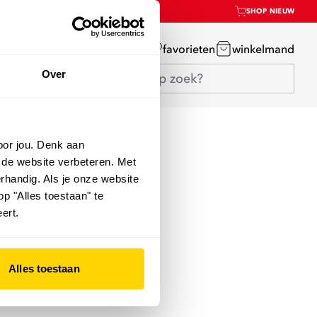
SHOP NIEUW
mijn account
favorieten
winkelmand
Over
oor jou. Denk aan
 de website verbeteren. Met
rhandig. Als je onze website
op "Alles toestaan" te
ert.
Alles toestaan