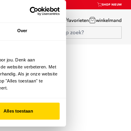
SHOP NIEUW
mijn account
favorieten
winkelmand
Over
oor jou. Denk aan
 de website verbeteren. Met
rhandig. Als je onze website
op "Alles toestaan" te
ert.
Alles toestaan