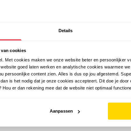
SALE: LAATSTE KANS!
Details
outdoor
zomer
merken
folder
sale
 van cookies
el. Met cookies maken we onze website beter en persoonlijker v
e website goed laten werken en analytische cookies waarmee we
u persoonlijke content zien. Alles is dus op jou afgestemd. Supe
 dan is het nodig dat je onze cookies accepteert. Dit doe je door 
? Hou er dan rekening mee dat de website niet optimaal functione
Aanpassen