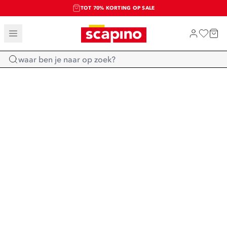
TOT 70% KORTING OP SALE
SALE: LAATSTE KANS!
SHOP NIEUW
Home