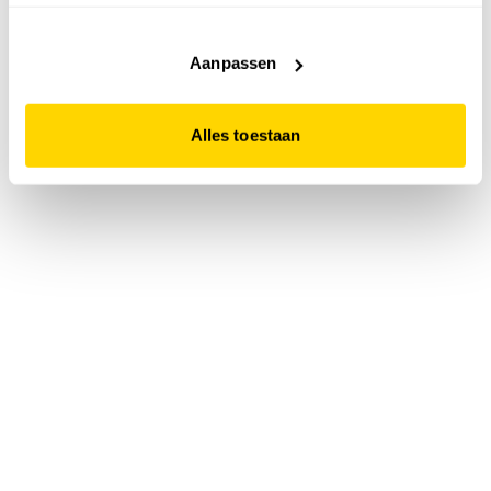
accepteert. Dit doe je door op "Alles toestaan" te klikken.
Liever geen cookies? Hou er dan rekening mee dat de
website niet optimaal functioneert.
Aanpassen
Alles toestaan