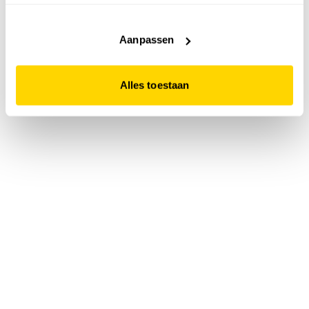
accepteert. Dit doe je door op "Alles toestaan" te klikken.
Liever geen cookies? Hou er dan rekening mee dat de
website niet optimaal functioneert.
Aanpassen
Alles toestaan