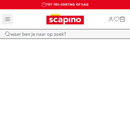
TOT 70% KORTING OP SALE
SALE: LAATSTE KANS!
SHOP NIEUW
Home