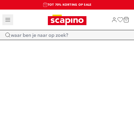
TOT 70% KORTING OP SALE
SALE: LAATSTE KANS!
SHOP NIEUW
Home