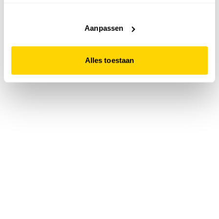
accepteert. Dit doe je door op "Alles toestaan" te klikken.
Liever geen cookies? Hou er dan rekening mee dat de
website niet optimaal functioneert.
Aanpassen
Alles toestaan