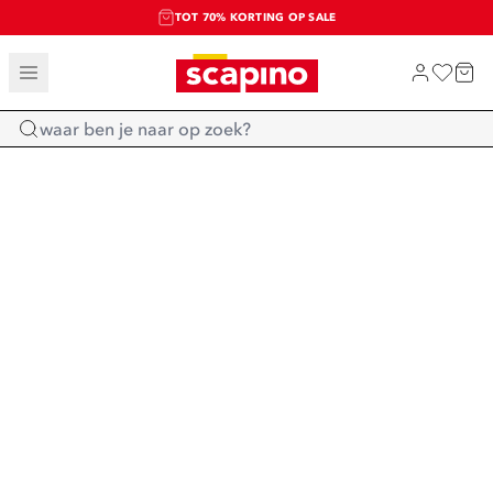
TOT 70% KORTING OP SALE
SALE: LAATSTE KANS!
SHOP NIEUW
Home