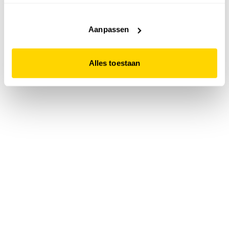
accepteert. Dit doe je door op "Alles toestaan" te klikken.
Liever geen cookies? Hou er dan rekening mee dat de
website niet optimaal functioneert.
Aanpassen
Alles toestaan