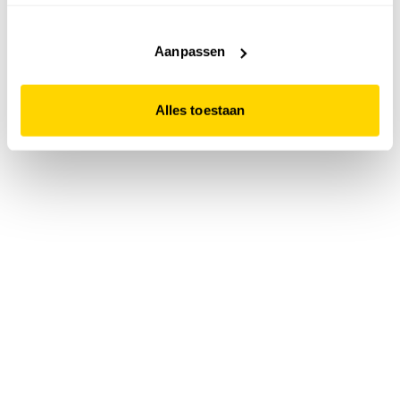
accepteert. Dit doe je door op "Alles toestaan" te klikken.
Liever geen cookies? Hou er dan rekening mee dat de
website niet optimaal functioneert.
Aanpassen
Alles toestaan