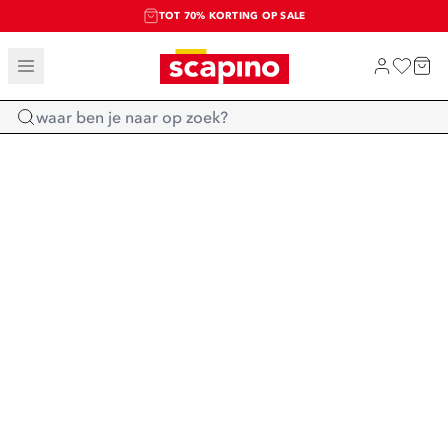
TOT 70% KORTING OP SALE
SALE: LAATSTE KANS!
SHOP NIEUW
Home