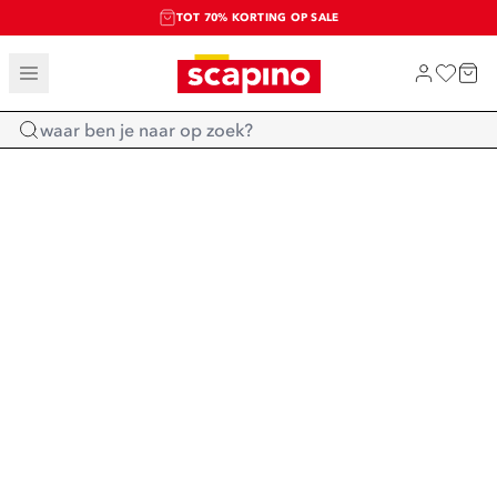
TOT 70% KORTING OP SALE
SALE: LAATSTE KANS!
SHOP NIEUW
Home