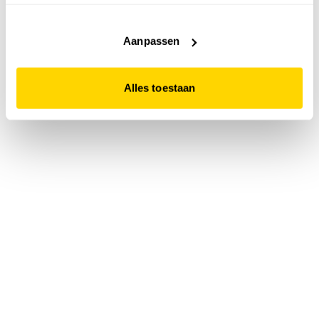
accepteert. Dit doe je door op "Alles toestaan" te klikken.
Liever geen cookies? Hou er dan rekening mee dat de
website niet optimaal functioneert.
Aanpassen
Alles toestaan