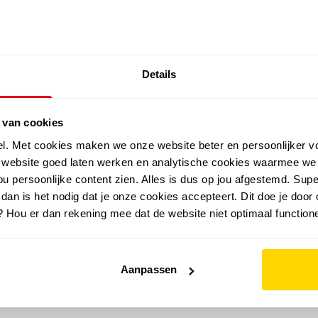
SALE: LAATSTE KANS!
Details
outdoor
zomer
merken
folder
sale
 van cookies
el. Met cookies maken we onze website beter en persoonlijker v
e website goed laten werken en analytische cookies waarmee we
u persoonlijke content zien. Alles is dus op jou afgestemd. Supe
 dan is het nodig dat je onze cookies accepteert. Dit doe je door 
? Hou er dan rekening mee dat de website niet optimaal functione
Aanpassen