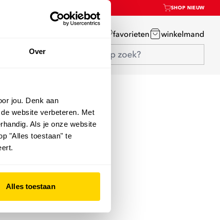
SHOP NIEUW
mijn account
favorieten
winkelmand
Over
oor jou. Denk aan
 de website verbeteren. Met
rhandig. Als je onze website
op "Alles toestaan" te
ert.
Alles toestaan