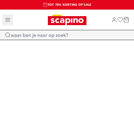
TOT 70% KORTING OP SALE
SALE: LAATSTE KANS!
SHOP NIEUW
Home