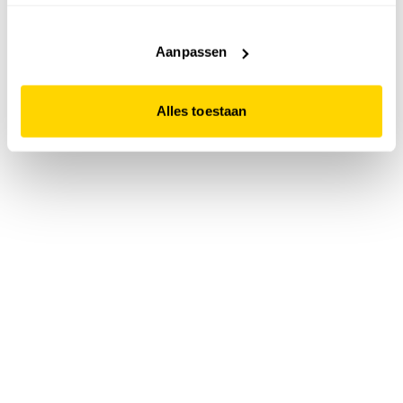
accepteert. Dit doe je door op "Alles toestaan" te klikken.
Liever geen cookies? Hou er dan rekening mee dat de
website niet optimaal functioneert.
Aanpassen
Alles toestaan