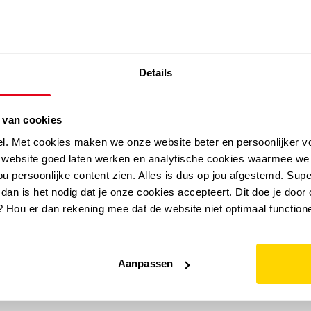
SALE: LAATSTE KANS!
Details
outdoor
zomer
merken
folder
sale
 van cookies
el. Met cookies maken we onze website beter en persoonlijker v
e website goed laten werken en analytische cookies waarmee we
u persoonlijke content zien. Alles is dus op jou afgestemd. Supe
 dan is het nodig dat je onze cookies accepteert. Dit doe je door 
? Hou er dan rekening mee dat de website niet optimaal functione
Aanpassen