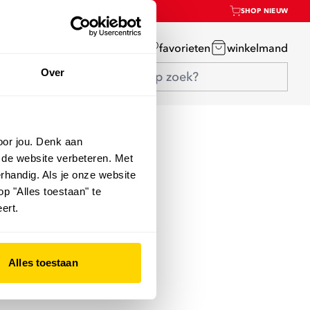
SHOP NIEUW
mijn account
favorieten
winkelmand
Over
oor jou. Denk aan
 de website verbeteren. Met
rhandig. Als je onze website
op "Alles toestaan" te
ert.
Alles toestaan